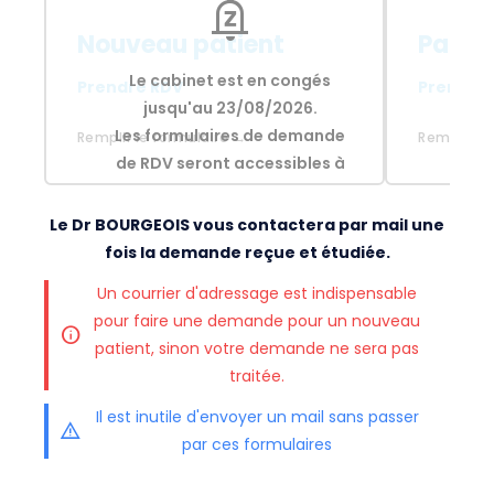
notifications_paused
Nouveau patient
Patien
Le cabinet est en congés
Le
Prendre RDV
Prendre
jusqu'au 23/08/2026.
j
Les formulaires de demande
Les 
Remplir le formulaire →
Remplir le
de RDV seront accessibles à
de R
partir de cette date.
Le Dr BOURGEOIS vous contactera par mail une
fois la demande reçue et étudiée.
Un courrier d'adressage est indispensable
pour faire une demande pour un nouveau
patient, sinon votre demande ne sera pas
traitée.
Il est inutile d'envoyer un mail sans passer
par ces formulaires